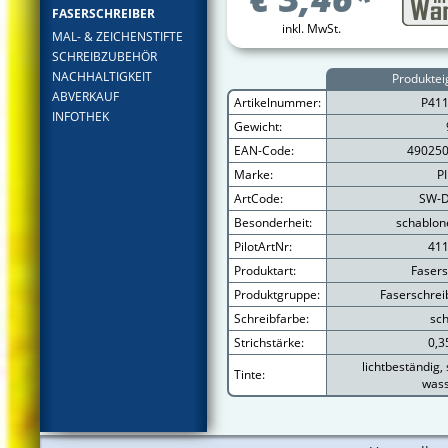
FASERSCHREIBER
inkl. MwSt.
MAL- & ZEICHENSTIFTE
SCHREIBZUBEHÖR
NACHHALTIGKEIT
Produktei
ABVERKAUF
Artikelnummer:
P41
INFOTHEK
Gewicht:
EAN-Code:
49025
Marke:
P
ArtCode:
SW-D
Besonderheit:
schablon
PilotArtNr:
41
Produktart:
Fasers
Produktgruppe:
Faserschrei
Schreibfarbe:
sc
Strichstärke:
0,
lichtbeständig,
Tinte:
wass