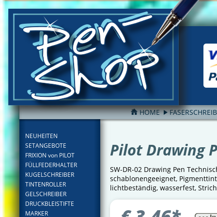
HOME
FASERSCHREI
FILTER
NEUHEITEN
Pilot Drawing 
SETANGEBOTE
FRIXION von PILOT
FÜLLFEDERHALTER
SW-DR-02 Drawing Pen Technisc
KUGELSCHREIBER
schablonengeeignet, Pigmenttint
TINTENROLLER
lichtbeständig, wasserfest, Stric
GELSCHREIBER
DRUCKBLEISTIFTE
€
3,46
*
MARKER