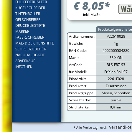
€
8,05
*
FÜLLFEDERHALTER
KUGELSCHREIBER
TINTENROLLER
inkl. MwSt.
GELSCHREIBER
DRUCKBLEISTIFTE
Produkteigenschaft
MARKER
Artikelnummer:
P22610028
FASERSCHREIBER
MAL- & ZEICHENSTIFTE
Gewicht:
1g
SCHREIBZUBEHÖR
EAN-Code:
4902505584220
NACHHALTIGKEIT
Marke:
FRIXION
ABVERKAUF
ArtCode:
BLS-FR7-S3
INFOTHEK
für Modell:
FriXion Ball 07
PilotArtNr:
2261F028
Produktart:
Ersatzminen
Produktgruppe:
Minen, Schreiben
Schreibfarbe:
purple
Strichstärke:
0,4 mm
Versandkos
* Alle Preise zzgl. evtl.