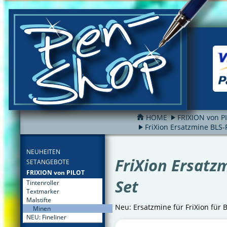
HOME
FRIXION von P
FriXion Ersatzmine BLS-
FILTER
NEUHEITEN
FriXion Ersatz
SETANGEBOTE
FRIXION von PILOT
Set
Tintenroller
Textmarker
Malstifte
Neu: Ersatzmine für FriXion für B
Minen
NEU: Fineliner