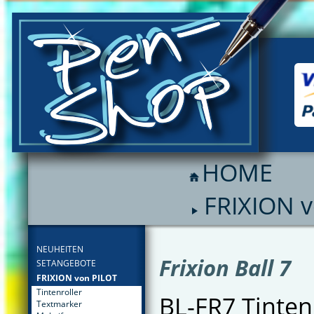
HOME
FRIXION 
FILTER
NEUHEITEN
Frixion Ball 7
SETANGEBOTE
FRIXION von PILOT
Tintenroller
BL-FR7 Tinten
Textmarker