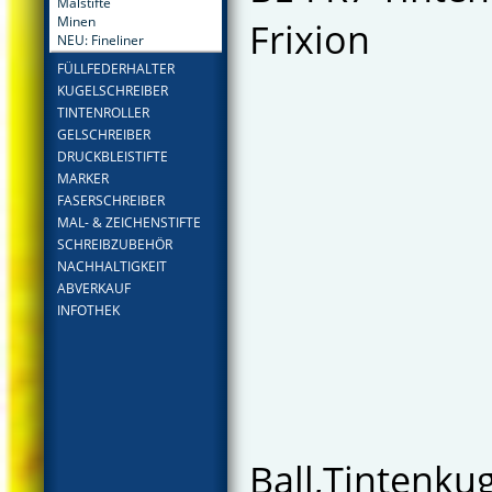
Malstifte
Minen
Frixion
NEU: Fineliner
FÜLLFEDERHALTER
KUGELSCHREIBER
TINTENROLLER
GELSCHREIBER
DRUCKBLEISTIFTE
MARKER
FASERSCHREIBER
MAL- & ZEICHENSTIFTE
SCHREIBZUBEHÖR
NACHHALTIGKEIT
ABVERKAUF
INFOTHEK
Ball,Tintenku