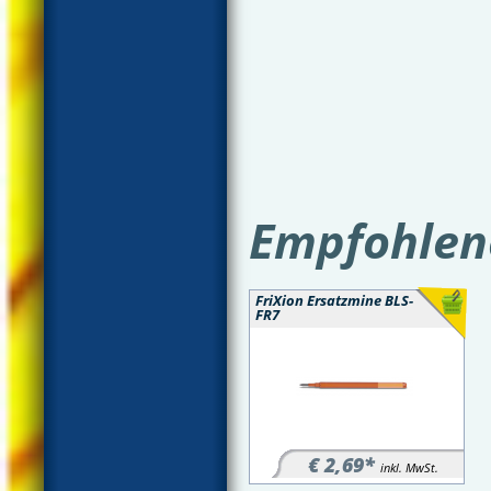
Empfohlene
FriXion Ersatzmine BLS-
FR7
€ 2,69*
inkl. MwSt.