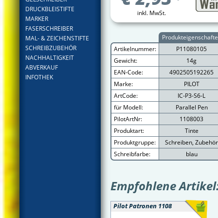
DRUCKBLEISTIFTE
inkl. MwSt.
MARKER
FASERSCHREIBER
Produkteigenschaft
MAL- & ZEICHENSTIFTE
SCHREIBZUBEHÖR
Artikelnummer:
P11080105
NACHHALTIGKEIT
Gewicht:
14g
ABVERKAUF
EAN-Code:
4902505192265
INFOTHEK
Marke:
PILOT
ArtCode:
IC-P3-S6-L
für Modell:
Parallel Pen
PilotArtNr:
1108003
Produktart:
Tinte
Produktgruppe:
Schreiben, Zubehör
Schreibfarbe:
blau
Empfohlene Artikel
Pilot Patronen 1108