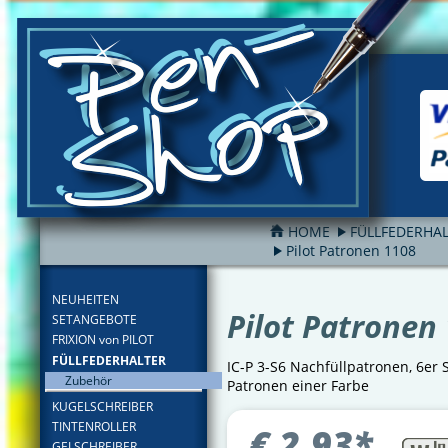
HOME
FÜLLFEDERHA
Pilot Patronen 1108
FILTER
NEUHEITEN
Pilot Patronen
SETANGEBOTE
FRIXION von PILOT
FÜLLFEDERHALTER
IC-P 3-S6 Nachfüllpatronen, 6er 
Zubehör
Patronen einer Farbe
KUGELSCHREIBER
TINTENROLLER
€
2,93
*
GELSCHREIBER