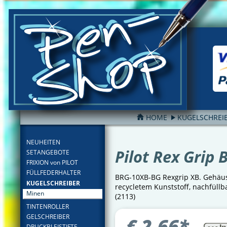
HOME
KUGELSCHREI
FILTER
NEUHEITEN
Pilot Rex Grip 
SETANGEBOTE
FRIXION von PILOT
FÜLLFEDERHALTER
BRG-10XB-BG Rexgrip XB. Gehäus
KUGELSCHREIBER
recycletem Kunststoff, nachfüllb
Minen
(2113)
TINTENROLLER
GELSCHREIBER
€
2,66
*
DRUCKBLEISTIFTE