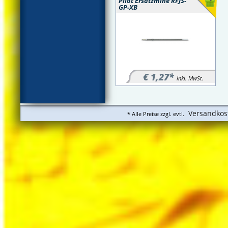
Pilot Ersatzmine RFJS-
GP-XB
€ 1,27*
inkl. MwSt.
Versandkos
* Alle Preise zzgl. evtl.