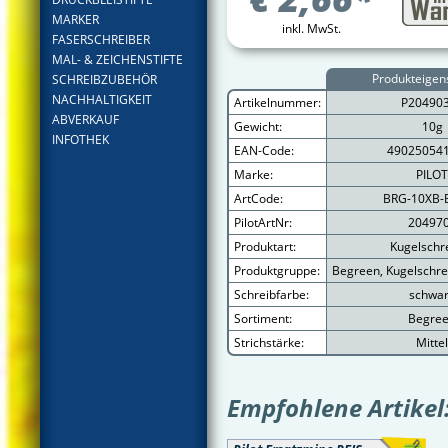
MARKER
inkl. MwSt.
FASERSCHREIBER
MAL- & ZEICHENSTIFTE
Produkteigen
SCHREIBZUBEHÖR
NACHHALTIGKEIT
Artikelnummer:
P20490
ABVERKAUF
Gewicht:
10g
INFOTHEK
EAN-Code:
49025054
Marke:
PILOT
ArtCode:
BRG-10XB-
PilotArtNr:
20497
Produktart:
Kugelschr
Produktgruppe:
Begreen, Kugelschre
Schreibfarbe:
schwa
Sortiment:
Begre
Strichstärke:
Mittel
Empfohlene Artikel