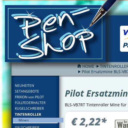
HOME
TINTENROLLE
Pilot Ersatzmine BLS-VB
FILTER
NEUHEITEN
Pilot Ersatzmi
SETANGEBOTE
FRIXION von PILOT
FÜLLFEDERHALTER
BLS-VB7RT Tintenroller Mine für 
KUGELSCHREIBER
TINTENROLLER
€
2,22
*
Minen
GELSCHREIBER