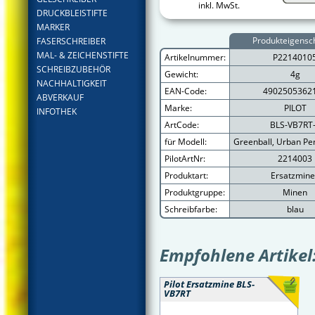
inkl. MwSt.
DRUCKBLEISTIFTE
MARKER
Produkteigensc
FASERSCHREIBER
MAL- & ZEICHENSTIFTE
Artikelnummer:
P2214010
SCHREIBZUBEHÖR
Gewicht:
4g
NACHHALTIGKEIT
EAN-Code:
4902505362
ABVERKAUF
Marke:
PILOT
INFOTHEK
ArtCode:
BLS-VB7RT
für Modell:
Greenball, Urban Pen
PilotArtNr:
2214003
Produktart:
Ersatzmin
Produktgruppe:
Minen
Schreibfarbe:
blau
Empfohlene Artikel
Pilot Ersatzmine BLS-
VB7RT