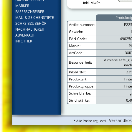
inkl. MwSt.
MARKER
FASERSCHREIBER
MAL- & ZEICHENSTIFTE
Produktei
SCHREIBZUBEHÖR
Artikelnummer:
P22
NACHHALTIGKEIT
Gewicht:
ABVERKAUF
EAN-Code:
49025
INFOTHEK
Marke:
P
ArtCode:
BXR
Airplane safe, g
Besonderheit:
nach
PilotArtNr:
22
Produktart:
Tinte
Produktgruppe:
Tinte
Schreibfarbe:
g
Strichstärke:
0,
Versandkos
* Alle Preise zzgl. evtl.