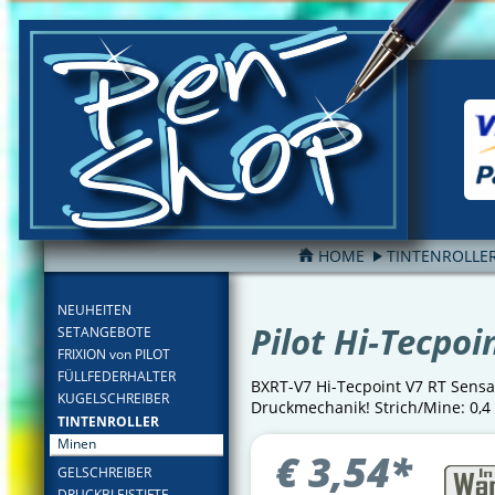
HOME
TINTENROLLE
FILTER
NEUHEITEN
Pilot Hi-Tecpoi
SETANGEBOTE
FRIXION von PILOT
FÜLLFEDERHALTER
BXRT-V7 Hi-Tecpoint V7 RT Sensat
KUGELSCHREIBER
Druckmechanik! Strich/Mine: 0,4
TINTENROLLER
Minen
€
3,54
*
GELSCHREIBER
DRUCKBLEISTIFTE