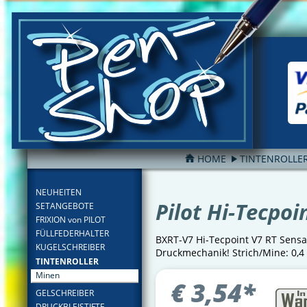
HOME
TINTENROLLE
FILTER
NEUHEITEN
Pilot Hi-Tecpoi
SETANGEBOTE
FRIXION von PILOT
FÜLLFEDERHALTER
BXRT-V7 Hi-Tecpoint V7 RT Sensat
KUGELSCHREIBER
Druckmechanik! Strich/Mine: 0,4
TINTENROLLER
Minen
€
3,54
*
GELSCHREIBER
DRUCKBLEISTIFTE