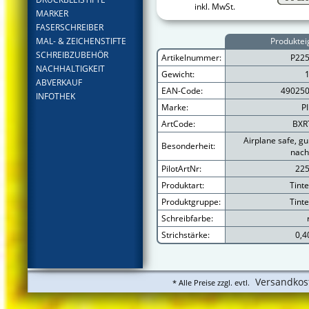
inkl. MwSt.
MARKER
FASERSCHREIBER
MAL- & ZEICHENSTIFTE
Produktei
SCHREIBZUBEHÖR
Artikelnummer:
P22
NACHHALTIGKEIT
Gewicht:
ABVERKAUF
EAN-Code:
49025
INFOTHEK
Marke:
P
ArtCode:
BXR
Airplane safe, g
Besonderheit:
nach
PilotArtNr:
22
Produktart:
Tinte
Produktgruppe:
Tinte
Schreibfarbe:
Strichstärke:
0,
Versandkos
* Alle Preise zzgl. evtl.