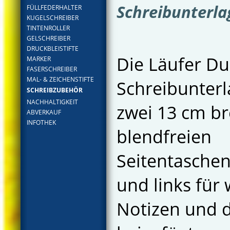
Schreibunterla
FÜLLFEDERHALTER
KUGELSCHREIBER
TINTENROLLER
GELSCHREIBER
DRUCKBLEISTIFTE
Die Läufer Du
MARKER
FASERSCHREIBER
MAL- & ZEICHENSTIFTE
Schreibunterl
SCHREIBZUBEHÖR
NACHHALTIGKEIT
zwei 13 cm br
ABVERKAUF
INFOTHEK
blendfreien
Seitentaschen
und links für 
Notizen und