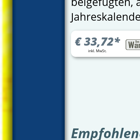
beigefügten, 
Jahreskalende
€
33,72
*
inkl. MwSt.
Empfohlene