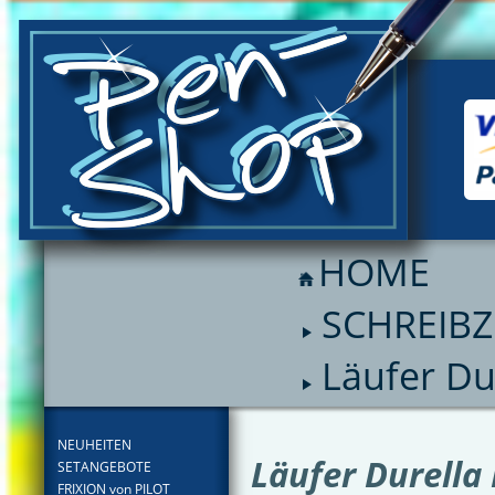
HOME
SCHREIB
Läufer Du
FILTER
NEUHEITEN
Läufer Durella
SETANGEBOTE
FRIXION von PILOT