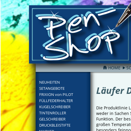
HOME
S
FILTER
NEUHEITEN
Läufer 
SETANGEBOTE
FRIXION von PILOT
FÜLLFEDERHALTER
KUGELSCHREIBER
Die Produktlinie L
TINTENROLLER
weder in Sachen 
Funktion. Der bes
GELSCHREIBER
großen Temperatu
DRUCKBLEISTIFTE
besonders feinpo