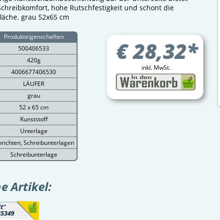
chreibkomfort, hohe Rutschfestigkeit und schont die
fläche. grau 52x65 cm
Produkteigenschaften
€
28,32
*
500406533
420g
inkl. MwSt.
4006677406530
LÄUFER
grau
52 x 65 cm
Kunststoff
Unterlage
nrichten, Schreibunterlagen
Schreibunterlage
 Artikel:
t"
45349