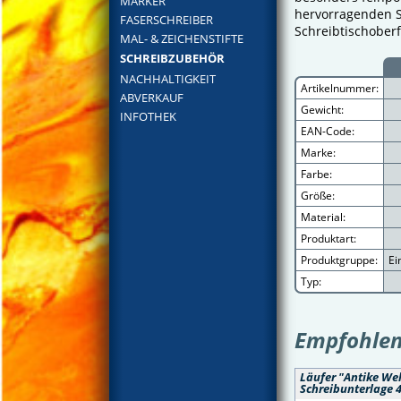
MARKER
hervorragenden S
FASERSCHREIBER
Schreibtischober
MAL- & ZEICHENSTIFTE
SCHREIBZUBEHÖR
NACHHALTIGKEIT
Artikelnummer:
ABVERKAUF
Gewicht:
INFOTHEK
EAN-Code:
Marke:
Farbe:
Größe:
Material:
Produktart:
Produktgruppe:
Ei
Typ:
Empfohlene
Läufer "Antike Wel
Schreibunterlage 