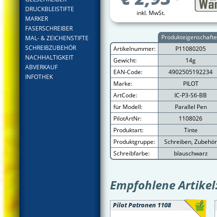
DRUCKBLEISTIFTE
inkl. MwSt.
MARKER
FASERSCHREIBER
Produkteigenschaft
MAL- & ZEICHENSTIFTE
SCHREIBZUBEHÖR
Artikelnummer:
P11080205
NACHHALTIGKEIT
Gewicht:
14g
ABVERKAUF
EAN-Code:
4902505192234
INFOTHEK
Marke:
PILOT
ArtCode:
IC-P3-S6-BB
für Modell:
Parallel Pen
PilotArtNr:
1108026
Produktart:
Tinte
Produktgruppe:
Schreiben, Zubehör
Schreibfarbe:
blauschwarz
Empfohlene Artikel
Pilot Patronen 1108