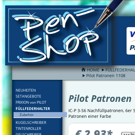
HOME
FÜLLFEDERHA
Pilot Patronen 1108
FILTER
NEUHEITEN
Pilot Patronen
SETANGEBOTE
FRIXION von PILOT
FÜLLFEDERHALTER
IC-P 3-S6 Nachfüllpatronen, 6er 
Zubehör
Patronen einer Farbe
KUGELSCHREIBER
TINTENROLLER
€
2,93
*
GELSCHREIBER