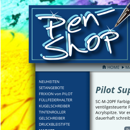
HOME
M
FILTER
NEUHEITEN
Pilot Su
SETANGEBOTE
FRIXION von PILOT
FÜLLFEDERHALTER
SC-M-20PF Farbige
KUGELSCHREIBER
ventilgesteuerte 
TINTENROLLER
Acrylspitze. Vor
dauerhaft schreib
GELSCHREIBER
DRUCKBLEISTIFTE
Pr