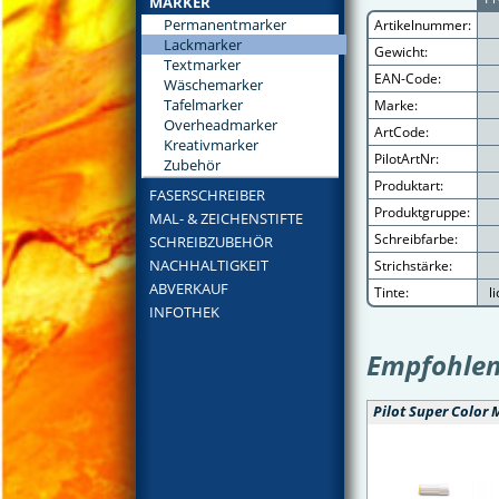
MARKER
Permanentmarker
Artikelnummer:
Lackmarker
Gewicht:
Textmarker
EAN-Code:
Wäschemarker
Tafelmarker
Marke:
Overheadmarker
ArtCode:
Kreativmarker
PilotArtNr:
Zubehör
Produktart:
FASERSCHREIBER
Produktgruppe:
MAL- & ZEICHENSTIFTE
Schreibfarbe:
SCHREIBZUBEHÖR
NACHHALTIGKEIT
Strichstärke:
ABVERKAUF
Tinte:
l
INFOTHEK
Empfohlene
Pilot Super Color 