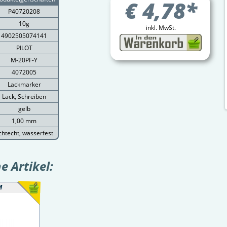
€
4,78
*
P40720208
10g
inkl. MwSt.
4902505074141
PILOT
M-20PF-Y
4072005
Lackmarker
Lack, Schreiben
gelb
1,00 mm
ichtecht, wasserfest
 Artikel:
M