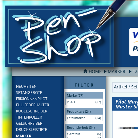
HOME
MARKER
Ta
FILTER
NEUHEITEN
Artikel / Se
SETANGEBOTE
Marke (27)
FRIXION von PILOT
Pilot Mar
PILOT
(27)
FÜLLFEDERHALTER
Master S
KUGELSCHREIBER
Produktart (24)
TINTENROLLER
Tafelmarker
(24)
GELSCHREIBER
Besonderheit (34)
DRUCKBLEISTIFTE
extrafein
(6)
MARKER