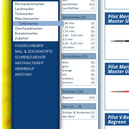
fein
(5)
Permanentmarker
nachfüllbar
(22)
nachfülllbar
(1)
Lackmarker
Textmarker
Pilot Mar
Strichstärke (27)
Wäschemarker
Master S
Tafelmarker
0,80 mm
(3)
1,30 mm
(3)
Overheadmarker
1,70 mm
(5)
Kreativmarker
2,00 - 3,00 mm
(5)
Zubehör
2,3 mm
(1)
2,20 - 5,20 mm
(7)
FASERSCHREIBER
ultrafein
(3)
MAL- & ZEICHENSTIFTE
Schreibfarbe (27)
SCHREIBZUBEHÖR
blau
(6)
NACHHALTIGKEIT
Pilot Mar
grün
(3)
ABVERKAUF
Master U
orange
(3)
INFOTHEK
rot
(6)
schwarz
(6)
sortiert
(3)
Sortiment (26)
Begreen
(26)
Sets für ... (4)
Schüler & Studenten
(2)
Pilot V-B
das Büro
(2)
Begreen