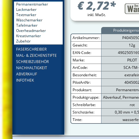
€
2,72
*
Permanentmarker
Lackmarker
Textmarker
inkl. MwSt.
Wäschemarker
Tafelmarker
Produkteigens
Overheadmarker
Kreativmarker
Artikelnummer:
P404505
Zubehör
Gewicht:
12g
FASERSCHREIBER
EAN-Code:
490250516
MAL- & ZEICHENSTIFTE
Marke:
PILOT
SCHREIBZUBEHÖR
ArtCode:
SCA-TM-
NACHHALTIGKEIT
ABVERKAUF
Besonderheit:
extrafei
INFOTHEK
PilotArtNr:
404500
Produktart:
Permanentm
Produktgruppe:
Abverkauf, Permanen
Schreibfarbe:
rot
Strichstärke:
0,30 mm + 0
Tinte:
wasserfe