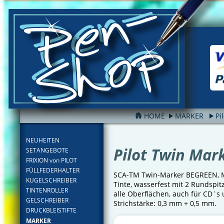
HOME
MARKER
Pi
FILTER
NEUHEITEN
Pilot Twin Mar
SETANGEBOTE
FRIXION von PILOT
FÜLLFEDERHALTER
SCA-TM Twin-Marker BEGREEN, Ma
KUGELSCHREIBER
Tinte, wasserfest mit 2 Rundspitz
TINTENROLLER
alle Oberflächen, auch für CD`s
GELSCHREIBER
Strichstärke: 0,3 mm + 0,5 mm.
DRUCKBLEISTIFTE
MARKER