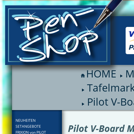
HOME
M
Tafelmar
Pilot V-B
FILTER
NEUHEITEN
Pilot V-Board 
SETANGEBOTE
FRIXION von PILOT