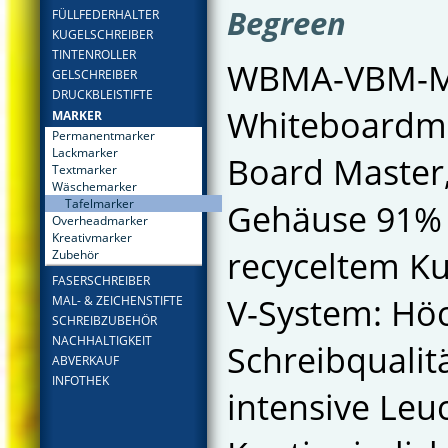
Begreen
FÜLLFEDERHALTER
KUGELSCHREIBER
TINTENROLLER
WBMA-VBM-
GELSCHREIBER
DRUCKBLEISTIFTE
Whiteboardma
MARKER
Permanentmarker
Lackmarker
Board Master
Textmarker
Wäschemarker
Tafelmarker
Gehäuse 91%
Overheadmarker
Kreativmarker
recyceltem Ku
Zubehör
FASERSCHREIBER
V-System: Hö
MAL- & ZEICHENSTIFTE
SCHREIBZUBEHÖR
NACHHALTIGKEIT
Schreibqualitä
ABVERKAUF
INFOTHEK
intensive Leu