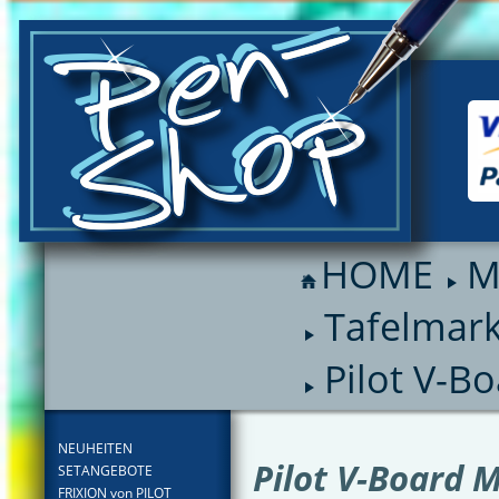
HOME
M
Tafelmar
Pilot V-B
FILTER
NEUHEITEN
Pilot V-Board 
SETANGEBOTE
FRIXION von PILOT