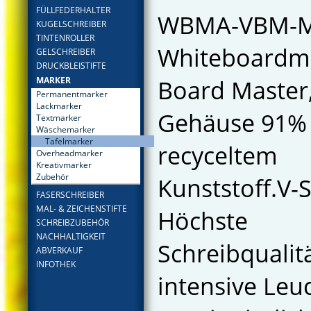
FÜLLFEDERHALTER
WBMA-VBM-
KUGELSCHREIBER
TINTENROLLER
Whiteboardma
GELSCHREIBER
DRUCKBLEISTIFTE
Board Master
MARKER
Permanentmarker
Lackmarker
Gehäuse 91%
Textmarker
Wäschemarker
Tafelmarker
recyceltem
Overheadmarker
Kreativmarker
Zubehör
Kunststoff.V-
FASERSCHREIBER
MAL- & ZEICHENSTIFTE
Höchste
SCHREIBZUBEHÖR
NACHHALTIGKEIT
Schreibqualitä
ABVERKAUF
INFOTHEK
intensive Leu